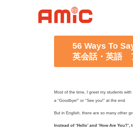
56 Ways To Say
英会話・英語 
Most of the time, I greet my students with 
a “Goodbye!” or “See you!” at the end.
But in English, there are so many other gr
Instead of ‘Hello’ and ‘How Are You?’, 