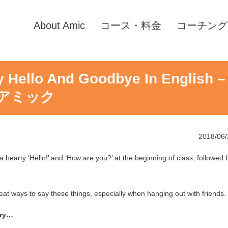
About Amic
コース・料金
コーチング
 Hello And Goodbye In English –
アミック
2018/06/
a hearty ‘Hello!’ and ‘How are you?’ at the beginning of class, followed 
eat ways to say these things, especially when hanging out with friends.
try…