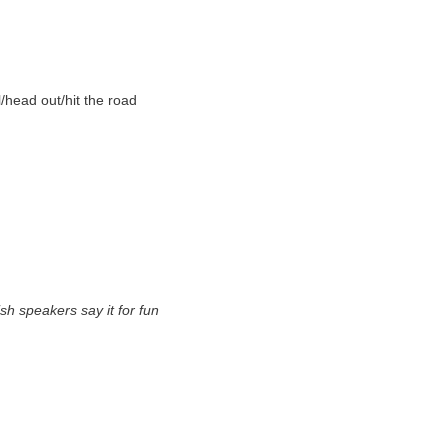
ll/head out/hit the road
h speakers say it for fun