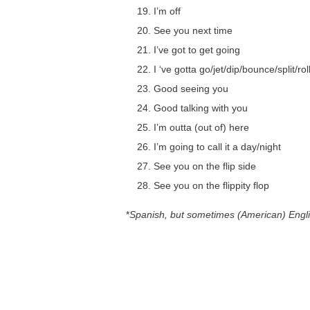
I’m off
See you next time
I’ve got to get going
I ‘ve gotta go/jet/dip/bounce/split/ro
Good seeing you
Good talking with you
I’m outta (out of) here
I’m going to call it a day/night
See you on the flip side
See you on the flippity flop
*
Spanish, but sometimes (American) Englis