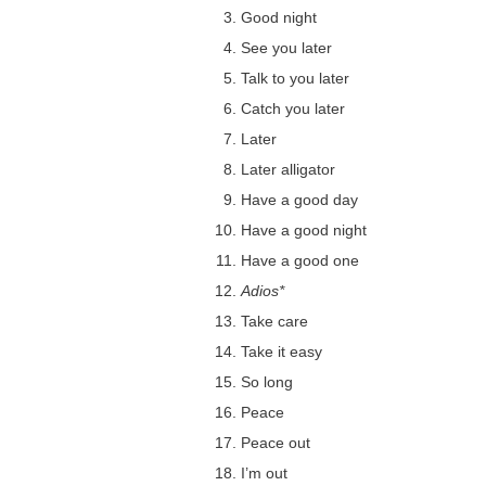
Good night
See you later
Talk to you later
Catch you later
Later
Later alligator
Have a good day
Have a good night
Have a good one
Adios*
Take care
Take it easy
So long
Peace
Peace out
I’m out