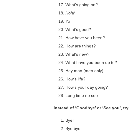
What’s going on?
Hola
*
Yo
What’s good?
How have you been?
How are things?
What’s new?
What have you been up to?
Hey man (men only)
How’s life?
How’s your day going?
Long time no see
Instead of ‘Goodbye’ or ‘See you’, try
Bye!
Bye bye