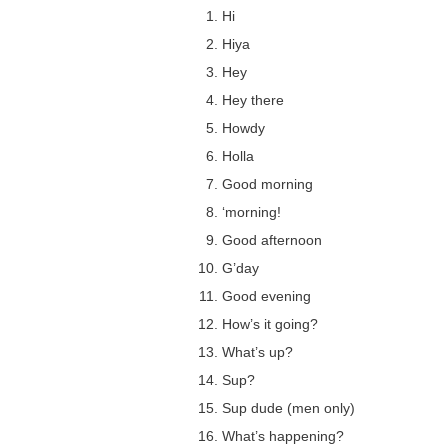
Hi
Hiya
Hey
Hey there
Howdy
Holla
Good morning
‘morning!
Good afternoon
G’day
Good evening
How’s it going?
What’s up?
Sup?
Sup dude (men only)
What’s happening?