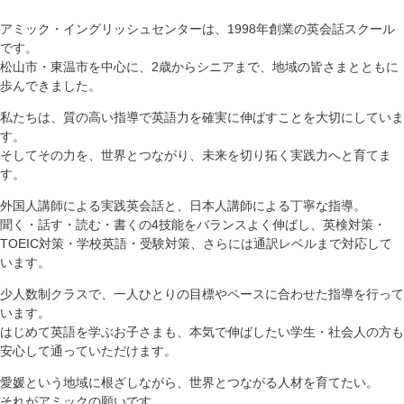
アミック・イングリッシュセンターは、1998年創業の英会話スクール
です。
松山市・東温市を中心に、2歳からシニアまで、地域の皆さまとともに
歩んできました。
私たちは、質の高い指導で英語力を確実に伸ばすことを大切にしていま
す。
そしてその力を、世界とつながり、未来を切り拓く実践力へと育てま
す。
外国人講師による実践英会話と、日本人講師による丁寧な指導。
聞く・話す・読む・書くの4技能をバランスよく伸ばし、英検対策・
TOEIC対策・学校英語・受験対策、さらには通訳レベルまで対応して
います。
少人数制クラスで、一人ひとりの目標やペースに合わせた指導を行って
います。
はじめて英語を学ぶお子さまも、本気で伸ばしたい学生・社会人の方も
安心して通っていただけます。
愛媛という地域に根ざしながら、世界とつながる人材を育てたい。
それがアミックの願いです。