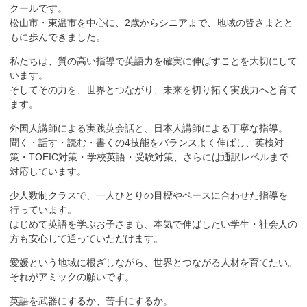
クールです。
松山市・東温市を中心に、2歳からシニアまで、地域の皆さまとと
もに歩んできました。
私たちは、質の高い指導で英語力を確実に伸ばすことを大切にして
います。
そしてその力を、世界とつながり、未来を切り拓く実践力へと育て
ます。
外国人講師による実践英会話と、日本人講師による丁寧な指導。
聞く・話す・読む・書くの4技能をバランスよく伸ばし、英検対
策・TOEIC対策・学校英語・受験対策、さらには通訳レベルまで
対応しています。
少人数制クラスで、一人ひとりの目標やペースに合わせた指導を
行っています。
はじめて英語を学ぶお子さまも、本気で伸ばしたい学生・社会人の
方も安心して通っていただけます。
愛媛という地域に根ざしながら、世界とつながる人材を育てたい。
それがアミックの願いです。
英語を武器にするか、苦手にするか。