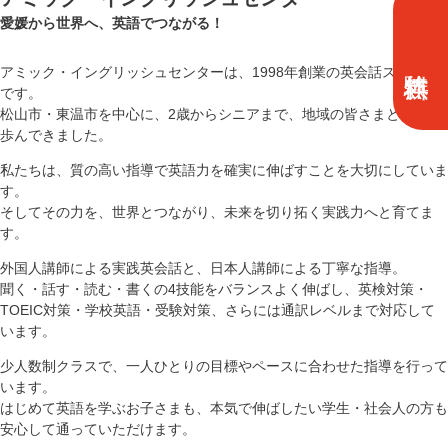
愛媛から世界へ、英語でつながる！
アミック・イングリッシュセンターは、1998年創業の英会話スクール
です。
松山市・東温市を中心に、2歳からシニアまで、地域の皆さまとともに
歩んできました。
私たちは、質の高い指導で英語力を確実に伸ばすことを大切にしていま
す。
そしてその力を、世界とつながり、未来を切り拓く実践力へと育てま
す。
外国人講師による実践英会話と、日本人講師による丁寧な指導。
聞く・話す・読む・書くの4技能をバランスよく伸ばし、英検対策・
TOEIC対策・学校英語・受験対策、さらには通訳レベルまで対応して
います。
少人数制クラスで、一人ひとりの目標やペースに合わせた指導を行って
います。
はじめて英語を学ぶお子さまも、本気で伸ばしたい学生・社会人の方も
安心して通っていただけます。