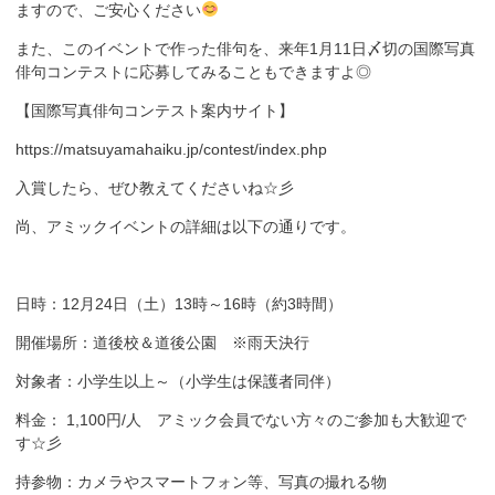
ますので、ご安心ください
また、このイベントで作った俳句を、来年1月11日〆切の国際写真
俳句コンテストに応募してみることもできますよ◎
【国際写真俳句コンテスト案内サイト】
https://matsuyamahaiku.jp/contest/index.php
入賞したら、ぜひ教えてくださいね☆彡
尚、アミックイベントの詳細は以下の通りです。
日時：12月24日（土）13時～16時（約3時間）
開催場所：道後校＆道後公園
※雨天決行
対象者：小学生以上～（小学生は保護者同伴）
料金： 1,100円/人 アミック会員でない方々のご参加も大歓迎で
す☆彡
持参物：
カメラやスマートフォン等、写真の撮れる物