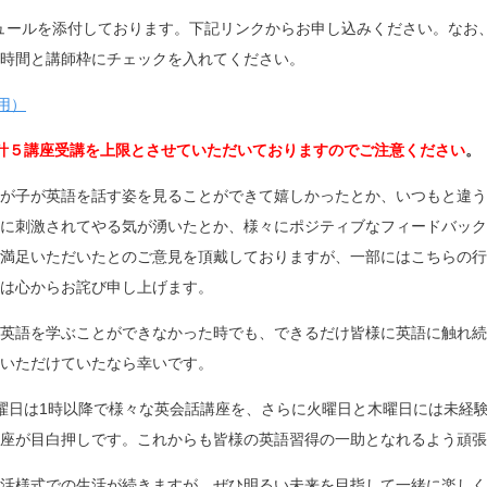
ケジュールを添付しております。下記リンクからお申し込みください。な
時間と講師枠にチェックを入れてください。
)用）
計５講座受講を上限とさせていただいておりますのでご注意ください
。
が子が英語を話す姿を見ることができて嬉しかったとか、いつもと違う
に刺激されてやる気が湧いたとか、様々にポジティブなフィードバック
満足いただいたとのご意見を頂戴しておりますが、一部にはこちらの行
は心からお詫び申し上げます。
英語を学ぶことができなかった時でも、できるだけ皆様に英語に触れ続
いただけていたなら幸いです。
曜日は1時以降で様々な英会話講座を、さらに火曜日と木曜日には未経
座が目白押しです。これからも皆様の英語習得の一助となれるよう頑張
活様式での生活が続きますが、ぜひ明るい未来を目指して一緒に楽しく