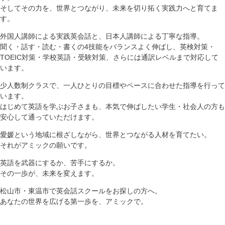
そしてその力を、世界とつながり、未来を切り拓く実践力へと育てま
す。
外国人講師による実践英会話と、日本人講師による丁寧な指導。
聞く・話す・読む・書くの4技能をバランスよく伸ばし、英検対策・
TOEIC対策・学校英語・受験対策、さらには通訳レベルまで対応して
います。
少人数制クラスで、一人ひとりの目標やペースに合わせた指導を行って
います。
はじめて英語を学ぶお子さまも、本気で伸ばしたい学生・社会人の方も
安心して通っていただけます。
愛媛という地域に根ざしながら、世界とつながる人材を育てたい。
それがアミックの願いです。
英語を武器にするか、苦手にするか。
その一歩が、未来を変えます。
松山市・東温市で英会話スクールをお探しの方へ。
あなたの世界を広げる第一歩を、アミックで。