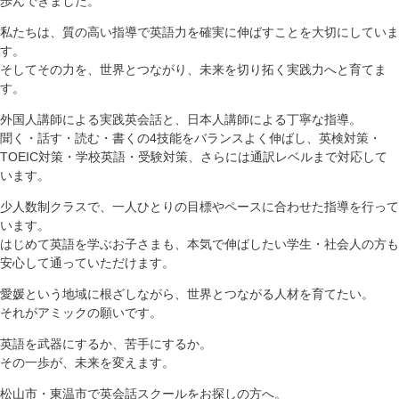
歩んできました。
私たちは、質の高い指導で英語力を確実に伸ばすことを大切にしていま
す。
そしてその力を、世界とつながり、未来を切り拓く実践力へと育てま
す。
外国人講師による実践英会話と、日本人講師による丁寧な指導。
聞く・話す・読む・書くの4技能をバランスよく伸ばし、英検対策・
TOEIC対策・学校英語・受験対策、さらには通訳レベルまで対応して
います。
少人数制クラスで、一人ひとりの目標やペースに合わせた指導を行って
います。
はじめて英語を学ぶお子さまも、本気で伸ばしたい学生・社会人の方も
安心して通っていただけます。
愛媛という地域に根ざしながら、世界とつながる人材を育てたい。
それがアミックの願いです。
英語を武器にするか、苦手にするか。
その一歩が、未来を変えます。
松山市・東温市で英会話スクールをお探しの方へ。