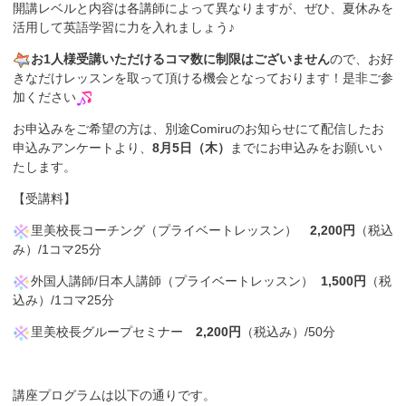
開講レベルと内容は各講師によって異なりますが、ぜひ、夏休みを
活用して英語学習に力を入れましょう♪
お1人様受講いただけるコマ数に制限はございません
ので、お好
きなだけレッスンを取って頂ける機会となっております！是非ご参
加ください
お申込みをご希望の方は、
別途Comiruのお知らせにて配信したお
申込みアンケートより、
8月5日（木）
までに
お申込みをお願いい
たします。
【受講料】
里美校長コーチング（プライベートレッスン）
2,200円
（税込
み）/1コマ25分
外国人講師/日本人講師（プライベートレッスン）
1,500円
（税
込み）/1コマ25分
里美校長グループセミナー
2
,200円
（税込み）/50分
講座プログラムは以下の通りです。