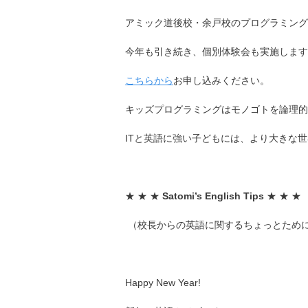
アミック道後校・余戸校のプログラミング
今年も引き続き、個別体験会も実施します
こちらから
お申し込みください。
キッズプログラミングはモノゴトを論理的
ITと英語に強い子どもには、より大きな
★ ★ ★
Satomi’s English Tips
★ ★ ★
（校長からの英語に関するちょっとため
Happy New Year!