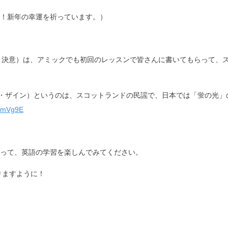
！新年の幸運を祈っています。）
ion （新年の抱負、決意）は、アミックでも初回のレッスンで皆さんに書いてもら
ング・ザイン）
というのは、スコットランドの民謡で、日本では「蛍の光」
1XmVg9E
って、英語の学習を楽しんでみてください。
りますように！