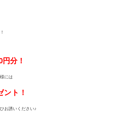
！
00円分！
様には
レゼント！
ひお誘いください♪