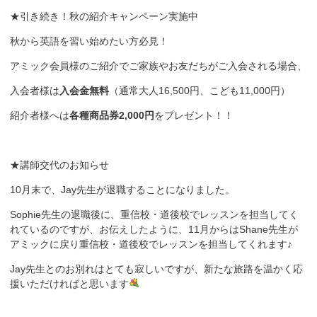
★引き続き！秋の紹介キャンペーン実施中
秋から英語を習い始めたい方必見！
アミック会員様のご紹介でご家族やお友だちがご入会される場合、
入会者様
は
入会金無料
（通常大人16,500円、こども11,000円）
紹介
者様へは
各種商品券2,000円
をプレゼント！！
★講師交代のお知らせ
10月末で、Jay先生が退職することになりました。
Sophie先生の退職後に、重信校・道後校でレッスンを担当してく
れているのですが、お伝えしたように、11月からはShane先生が
アミックに戻り重信校・道後校でレッスンを担当してくれます♪
Jay先生とのお別れはとても寂しいですが、新たな旅路を温かく応
援いただければと思います