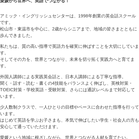
愛媛から世界へ、英語でつながる！
アミック・イングリッシュセンターは、1998年創業の英会話スクール
です。
松山市・東温市を中心に、2歳からシニアまで、地域の皆さまとともに
歩んできました。
私たちは、質の高い指導で英語力を確実に伸ばすことを大切にしていま
す。
そしてその力を、世界とつながり、未来を切り拓く実践力へと育てま
す。
外国人講師による実践英会話と、日本人講師による丁寧な指導。
聞く・話す・読む・書くの4技能をバランスよく伸ばし、英検対策・
TOEIC対策・学校英語・受験対策、さらには通訳レベルまで対応して
います。
少人数制クラスで、一人ひとりの目標やペースに合わせた指導を行って
います。
はじめて英語を学ぶお子さまも、本気で伸ばしたい学生・社会人の方も
安心して通っていただけます。
愛媛という地域に根ざしながら、世界とつながる人材を育てたい。