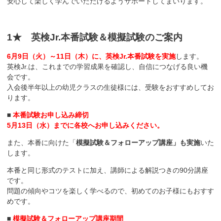
安心して楽しく学んでいただけるようサポートしてまいります。
1★ 英検Jr.本番試験＆模擬試験のご案内
6月9日（火）～11日（木）に、英検Jr.本番試験を実施
します。
英検Jr.は、これまでの学習成果を確認し、自信につなげる良い機
会です。
入会後半年以上の幼児クラスの生徒様には、受験をおすすめしてお
ります。
■
本番試験お申し込み締切
5月13日（水）までに各校へお申し込みください。
また、本番に向けた「
模擬試験＆フォローアップ講座」も実施
いた
します。
本番と同じ形式のテストに加え、講師による解説つきの90分講座
です。
問題の傾向やコツを楽しく学べるので、初めてのお子様にもおすす
めです。
■
模擬試験＆フォローアップ講座期間