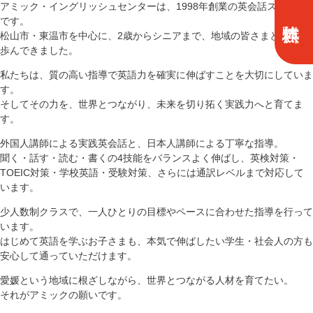
アミック・イングリッシュセンターは、1998年創業の英会話スクール
です。
松山市・東温市を中心に、2歳からシニアまで、地域の皆さまとともに
歩んできました。
私たちは、質の高い指導で英語力を確実に伸ばすことを大切にしていま
す。
そしてその力を、世界とつながり、未来を切り拓く実践力へと育てま
す。
外国人講師による実践英会話と、日本人講師による丁寧な指導。
聞く・話す・読む・書くの4技能をバランスよく伸ばし、英検対策・
TOEIC対策・学校英語・受験対策、さらには通訳レベルまで対応して
います。
少人数制クラスで、一人ひとりの目標やペースに合わせた指導を行って
います。
はじめて英語を学ぶお子さまも、本気で伸ばしたい学生・社会人の方も
安心して通っていただけます。
愛媛という地域に根ざしながら、世界とつながる人材を育てたい。
それがアミックの願いです。