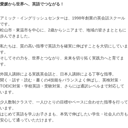
愛媛から世界へ、英語でつながる！
アミック・イングリッシュセンターは、1998年創業の英会話スクール
です。
松山市・東温市を中心に、2歳からシニアまで、地域の皆さまとともに
歩んできました。
私たちは、質の高い指導で英語力を確実に伸ばすことを大切にしていま
す。
そしてその力を、世界とつながり、未来を切り拓く実践力へと育てま
す。
外国人講師による実践英会話と、日本人講師による丁寧な指導。
聞く・話す・読む・書くの4技能をバランスよく伸ばし、英検対策・
TOEIC対策・学校英語・受験対策、さらには通訳レベルまで対応して
います。
少人数制クラスで、一人ひとりの目標やペースに合わせた指導を行って
います。
はじめて英語を学ぶお子さまも、本気で伸ばしたい学生・社会人の方も
安心して通っていただけます。