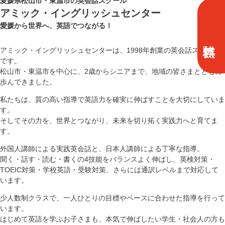
愛媛県松山市・東温市の英会話スクール
アミック・イングリッシュセンター
愛媛から世界へ、英語でつながる！
アミック・イングリッシュセンターは、1998年創業の英会話スクール
です。
松山市・東温市を中心に、2歳からシニアまで、地域の皆さまとともに
歩んできました。
私たちは、質の高い指導で英語力を確実に伸ばすことを大切にしていま
す。
そしてその力を、世界とつながり、未来を切り拓く実践力へと育てま
す。
外国人講師による実践英会話と、日本人講師による丁寧な指導。
聞く・話す・読む・書くの4技能をバランスよく伸ばし、英検対策・
TOEIC対策・学校英語・受験対策、さらには通訳レベルまで対応して
います。
少人数制クラスで、一人ひとりの目標やペースに合わせた指導を行って
います。
はじめて英語を学ぶお子さまも、本気で伸ばしたい学生・社会人の方も