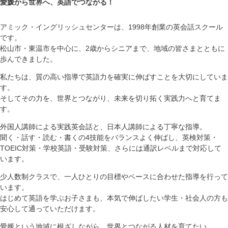
愛媛から世界へ、英語でつながる！
アミック・イングリッシュセンターは、1998年創業の英会話スクール
です。
松山市・東温市を中心に、2歳からシニアまで、地域の皆さまとともに
歩んできました。
私たちは、質の高い指導で英語力を確実に伸ばすことを大切にしていま
す。
そしてその力を、世界とつながり、未来を切り拓く実践力へと育てま
す。
外国人講師による実践英会話と、日本人講師による丁寧な指導。
聞く・話す・読む・書くの4技能をバランスよく伸ばし、英検対策・
TOEIC対策・学校英語・受験対策、さらには通訳レベルまで対応して
います。
少人数制クラスで、一人ひとりの目標やペースに合わせた指導を行って
います。
はじめて英語を学ぶお子さまも、本気で伸ばしたい学生・社会人の方も
安心して通っていただけます。
愛媛という地域に根ざしながら、世界とつながる人材を育てたい。