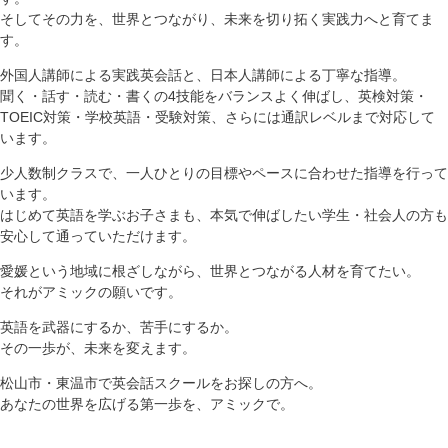
そしてその力を、世界とつながり、未来を切り拓く実践力へと育てま
す。
外国人講師による実践英会話と、日本人講師による丁寧な指導。
聞く・話す・読む・書くの4技能をバランスよく伸ばし、英検対策・
TOEIC対策・学校英語・受験対策、さらには通訳レベルまで対応して
います。
少人数制クラスで、一人ひとりの目標やペースに合わせた指導を行って
います。
はじめて英語を学ぶお子さまも、本気で伸ばしたい学生・社会人の方も
安心して通っていただけます。
愛媛という地域に根ざしながら、世界とつながる人材を育てたい。
それがアミックの願いです。
英語を武器にするか、苦手にするか。
その一歩が、未来を変えます。
松山市・東温市で英会話スクールをお探しの方へ。
あなたの世界を広げる第一歩を、アミックで。