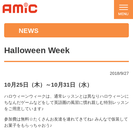
NEWS
Halloween Week
2018/9/27
10
月
25
日（木）～
10
月
31
日（水）
ハロウィーンウィークは、通常レッスンとは異なりハロウィーンに
ちなんだゲームなどをして英語圏の風習に慣れ親しむ特別レッスン
をご用意しています♪
参加費は無料☆たくさんお友達を連れてきてね♪ みんなで仮装して
お菓子をもらっちゃおう♪