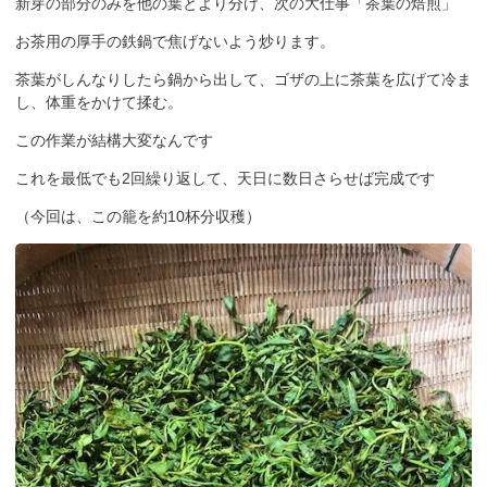
新芽の部分のみを他の葉とより分け、次の大仕事「茶葉の焙煎」
お茶用の厚手の鉄鍋で焦げないよう炒ります。
茶葉がしんなりしたら鍋から出して、ゴザの上に茶葉を広げて冷ま
し、体重をかけて揉む。
この作業が結構大変なんです
これを最低でも2回繰り返して、天日に数日さらせば完成です
（今回は、この籠を約10杯分収穫）