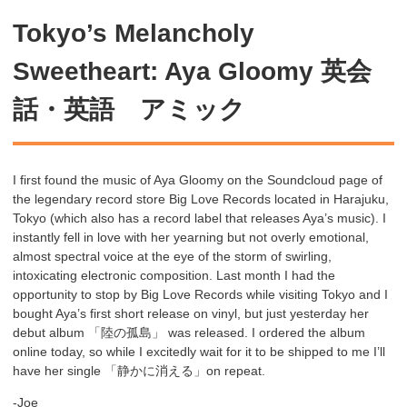
Tokyo’s Melancholy
Sweetheart: Aya Gloomy 英会
話・英語 アミック
I first found the music of Aya Gloomy on the Soundcloud page of
the legendary record store Big Love Records located in Harajuku,
Tokyo (which also has a record label that releases Aya’s music). I
instantly fell in love with her yearning but not overly emotional,
almost spectral voice at the eye of the storm of swirling,
intoxicating electronic composition. Last month I had the
opportunity to stop by Big Love Records while visiting Tokyo and I
bought Aya’s first short release on vinyl, but just yesterday her
debut album 「陸の孤島」 was released. I ordered the album
online today, so while I excitedly wait for it to be shipped to me I’ll
have her single 「静かに消える」on repeat.
-Joe