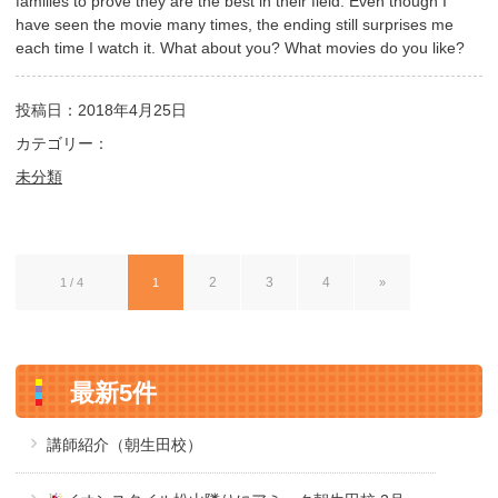
families to prove they are the best in their field. Even though I
have seen the movie many times, the ending still surprises me
each time I watch it. What about you? What movies do you like?
投稿日：2018年4月25日
カテゴリー：
未分類
2
3
4
1 / 4
1
»
最新5件
講師紹介（朝生田校）