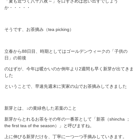
「夏も近づく八十八夜～」を口ずさめば思い出すでしょう
か・・・・・
そうです、お茶摘み（tea picking）
立春から88日目、時期としてはゴールデンウィークの「子供の
日」の前後
のはずが、今年は暖かいのか例年より2週間も早く新芽が出てきま
した
ということで、早速先週末に実家の山でお茶摘みしてきました
新芽とは、↓の黄緑色した若葉のこと
新芽からとれるお茶をその年の一番茶として「新茶（shincha ；
the first tea of the season）」と呼びますね。
上に伸びる新芽だけを、丁寧に一つ一つ手摘みしていきます。