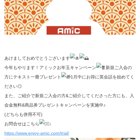
あけましておめでとうございます
今年もやります！アミックお年玉キャンペーン
新規ご入会の
方にテキスト一冊プレゼント
1月中にお得に英会話を始めてく
ださい◎
また、ご紹介で新規ご入会の方&ご紹介してくださった方にも、入
会金無料&商品券プレゼントキャンペーンを実施中♪
(どちらも併用不可)
お問合せはこちら
↓
https://www.enjoy-amic.com/trial/