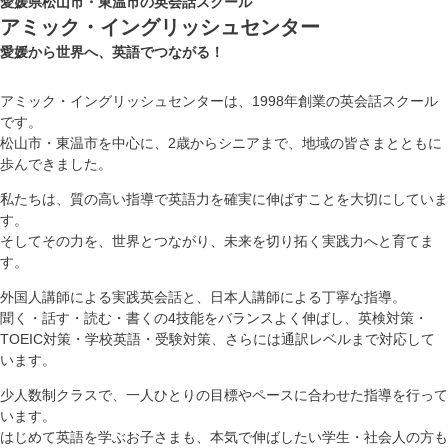
愛媛県松山市・東温市の英会話スクール
アミック・イングリッシュセンター
愛媛から世界へ、英語でつながる！
アミック・イングリッシュセンターは、1998年創業の英会話スクール
です。
松山市・東温市を中心に、2歳からシニアまで、地域の皆さまとともに
歩んできました。
私たちは、質の高い指導で英語力を確実に伸ばすことを大切にしていま
す。
そしてその力を、世界とつながり、未来を切り拓く実践力へと育てま
す。
外国人講師による実践英会話と、日本人講師による丁寧な指導。
聞く・話す・読む・書くの4技能をバランスよく伸ばし、英検対策・
TOEIC対策・学校英語・受験対策、さらには通訳レベルまで対応して
います。
少人数制クラスで、一人ひとりの目標やペースに合わせた指導を行って
います。
はじめて英語を学ぶお子さまも、本気で伸ばしたい学生・社会人の方も