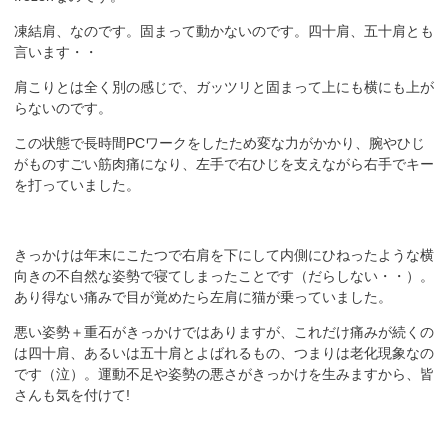
凍結肩、なのです。固まって動かないのです。四十肩、五十肩とも
言います・・
肩こりとは全く別の感じで、ガッツリと固まって上にも横にも上が
らないのです。
この状態で長時間PCワークをしたため変な力がかかり、腕やひじ
がものすごい筋肉痛になり、左手で右ひじを支えながら右手でキー
を打っていました。
きっかけは年末にこたつで右肩を下にして内側にひねったような横
向きの不自然な姿勢で寝てしまったことです（だらしない・・）。
あり得ない痛みで目が覚めたら左肩に猫が乗っていました。
悪い姿勢＋重石がきっかけではありますが、これだけ痛みが続くの
は四十肩、あるいは五十肩とよばれるもの、つまりは老化現象なの
です（泣）。運動不足や姿勢の悪さがきっかけを生みますから、皆
さんも気を付けて!