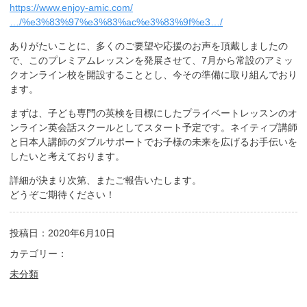
https://www.enjoy-amic.com/
…/%e3%83%97%e3%83%ac%e3%83%9f%e3…/
ありがたいことに、多くのご要望や応援のお声を頂戴しましたの
で、このプレミアムレッスンを発展させて、7月から常設のアミッ
クオンライン校を開設することとし、今その準備に取り組んでおり
ます。
まずは、子ども専門の英検を目標にしたプライベートレッスンのオ
ンライン英会話スクールとしてスタート予定です。ネイティブ講師
と日本人講師のダブルサポートでお子様の未来を広げるお手伝いを
したいと考えております。
詳細が決まり次第、またご報告いたします。
どうぞご期待ください！
投稿日：2020年6月10日
カテゴリー：
未分類