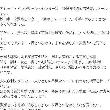
アミック・イングリッシュセンターは、1998年創業の英会話スクール
です。
松山市・東温市を中心に、2歳からシニアまで、地域の皆さまとともに
歩んできました。
私たちは、質の高い指導で英語力を確実に伸ばすことを大切にしていま
す。
そしてその力を、世界とつながり、未来を切り拓く実践力へと育てま
す。
外国人講師による実践英会話と、日本人講師による丁寧な指導。
聞く・話す・読む・書くの4技能をバランスよく伸ばし、英検対策・
TOEIC対策・学校英語・受験対策、さらには通訳レベルまで対応して
います。
少人数制クラスで、一人ひとりの目標やペースに合わせた指導を行って
います。
はじめて英語を学ぶお子さまも、本気で伸ばしたい学生・社会人の方も
安心して通っていただけます。
愛媛という地域に根ざしながら、世界とつながる人材を育てたい。
それがアミックの願いです。