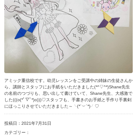
アミック重信校です。幼児レッスンをご受講中の姉妹の生徒さんか
ら、講師とスタッフにお手紙をいただきました(*^▽^*)Shane先生
の名前のつづりも、思い出して書けていて、Shane先生、大感激で
した(((o(*ﾟ▽ﾟ*)o)))♡スタッフも、手書きのお手紙と手作り手裏剣
にほっこりさせていただきました～╰(*´︶`*)╯♡
投稿日：2021年7月31日
カテゴリー：