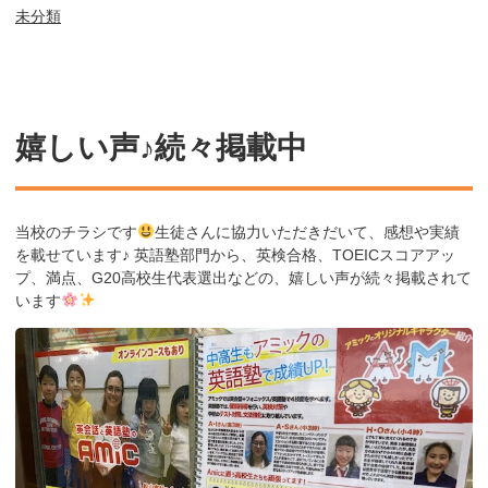
未分類
嬉しい声♪続々掲載中
当校のチラシです
生徒さんに協力いただきだいて、感想や実績
を載せています♪ 英語塾部門から、英検合格、TOEICスコアアッ
プ、満点、G20高校生代表選出などの、嬉しい声が続々掲載されて
います