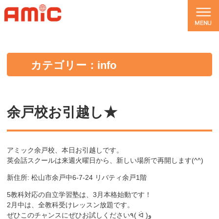
カテゴリー：info
余戸校お引越し★
アミック余戸校、本日お引越しです。
英会話スクールは来週火曜日から、新しい場所で再開します(^^)
新住所: 松山市余戸中6-7-24 リバティ余戸1階
5教科対応の自立学習塾は、3月本格始動です！
2月中は、全教科受けレッスン放題です。
ぜひこのチャンスにぜひお試しください٩( ᐛ )و