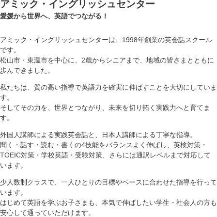
アミック・イングリッシュセンター
愛媛から世界へ、英語でつながる！
アミック・イングリッシュセンターは、1998年創業の英会話スクール
です。
松山市・東温市を中心に、2歳からシニアまで、地域の皆さまとともに
歩んできました。
私たちは、質の高い指導で英語力を確実に伸ばすことを大切にしていま
す。
そしてその力を、世界とつながり、未来を切り拓く実践力へと育てま
す。
外国人講師による実践英会話と、日本人講師による丁寧な指導。
聞く・話す・読む・書くの4技能をバランスよく伸ばし、英検対策・
TOEIC対策・学校英語・受験対策、さらには通訳レベルまで対応して
います。
少人数制クラスで、一人ひとりの目標やペースに合わせた指導を行って
います。
はじめて英語を学ぶお子さまも、本気で伸ばしたい学生・社会人の方も
安心して通っていただけます。