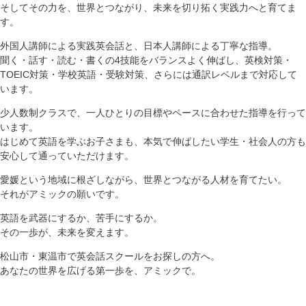
そしてその力を、世界とつながり、未来を切り拓く実践力へと育てま
す。
外国人講師による実践英会話と、日本人講師による丁寧な指導。
聞く・話す・読む・書くの4技能をバランスよく伸ばし、英検対策・
TOEIC対策・学校英語・受験対策、さらには通訳レベルまで対応して
います。
少人数制クラスで、一人ひとりの目標やペースに合わせた指導を行って
います。
はじめて英語を学ぶお子さまも、本気で伸ばしたい学生・社会人の方も
安心して通っていただけます。
愛媛という地域に根ざしながら、世界とつながる人材を育てたい。
それがアミックの願いです。
英語を武器にするか、苦手にするか。
その一歩が、未来を変えます。
松山市・東温市で英会話スクールをお探しの方へ。
あなたの世界を広げる第一歩を、アミックで。