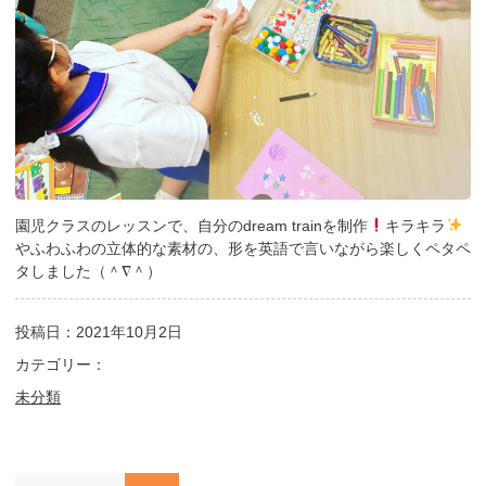
園児クラスのレッスンで、自分のdream trainを制作
キラキラ
やふわふわの立体的な素材の、形を英語で言いながら楽しくペタペ
タしました（＾∇＾）
投稿日：2021年10月2日
カテゴリー：
未分類