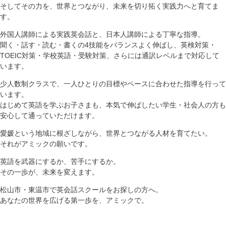
そしてその力を、世界とつながり、未来を切り拓く実践力へと育てま
す。
外国人講師による実践英会話と、日本人講師による丁寧な指導。
聞く・話す・読む・書くの4技能をバランスよく伸ばし、英検対策・
TOEIC対策・学校英語・受験対策、さらには通訳レベルまで対応して
います。
少人数制クラスで、一人ひとりの目標やペースに合わせた指導を行って
います。
はじめて英語を学ぶお子さまも、本気で伸ばしたい学生・社会人の方も
安心して通っていただけます。
愛媛という地域に根ざしながら、世界とつながる人材を育てたい。
それがアミックの願いです。
英語を武器にするか、苦手にするか。
その一歩が、未来を変えます。
松山市・東温市で英会話スクールをお探しの方へ。
あなたの世界を広げる第一歩を、アミックで。