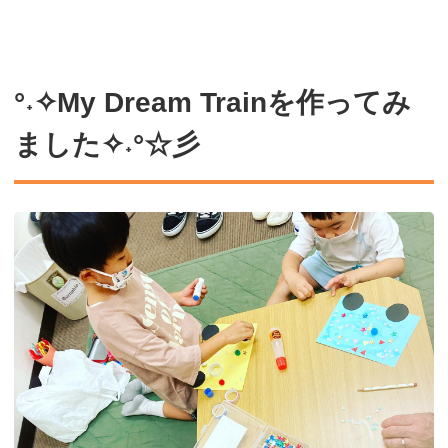
°˖✧My Dream Trainを作ってみ
ました✧˖°☆彡