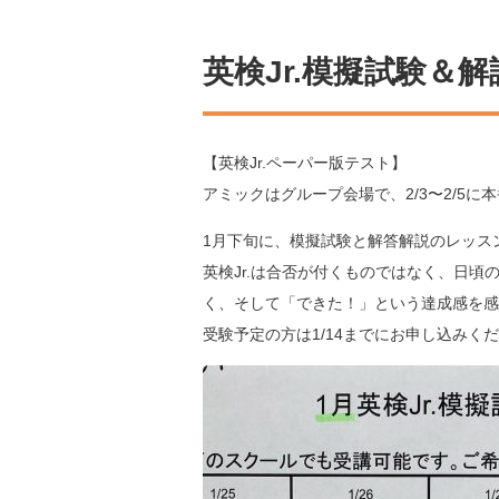
英検Jr.模擬試験＆
【英検Jr.ペーパー版テスト】
アミックはグループ会場で、2/3〜2/5に
1月下旬に、模擬試験と解答解説のレッス
英検Jr.は合否が付くものではなく、日頃
く、
そして「できた！」という達成感を感
受験予定の方は1/14までにお申し込みく