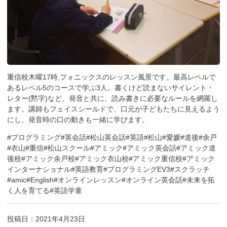
重信校木曜17時,フォニックスのレッスン風景です。最高レベルで
あるレベル5のコースで学ぶ3人。書くけど読まないサイレント・
レター(黙字)など、発音と共に、読み書きに必要なルールを網羅し
ます。講師もフェイスシールドで、口元が子どもたちに見えるよう
にし、発音時の口の動きも一緒に学びます。
#プログラミング#英会話#松山英会話#英語#松山#愛媛#道後#余戸
#衣山#重信#松山スクール#アミック#アミック英会話#アミック道
後校#アミック余戸校#アミック衣山校#アミック重信校#アミック
インターナショナル#英語教育#プログラミングEV3#スクラッチ
#amic#English#オンラインレッスン#オンライン英会話#未来を拓
く人を育てる#英語学童
投稿日：2021年4月23日