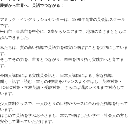
愛媛から世界へ、英語でつながる！
アミック・イングリッシュセンターは、1998年創業の英会話スクール
です。
松山市・東温市を中心に、2歳からシニアまで、地域の皆さまとともに
歩んできました。
私たちは、質の高い指導で英語力を確実に伸ばすことを大切にしていま
す。
そしてその力を、世界とつながり、未来を切り拓く実践力へと育てま
す。
外国人講師による実践英会話と、日本人講師による丁寧な指導。
聞く・話す・読む・書くの4技能をバランスよく伸ばし、英検対策・
TOEIC対策・学校英語・受験対策、さらには通訳レベルまで対応して
います。
少人数制クラスで、一人ひとりの目標やペースに合わせた指導を行って
います。
はじめて英語を学ぶお子さまも、本気で伸ばしたい学生・社会人の方も
安心して通っていただけます。