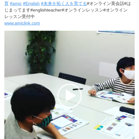
育
#
amic
#
English
#
未来を拓く人を育てる
#オンライン英会話#は
じまってます#englishteacher#オンラインレッスン#オンライン
レッスン受付中
www.amiclink.com
動
画
プ
レ
ー
ヤ
ー