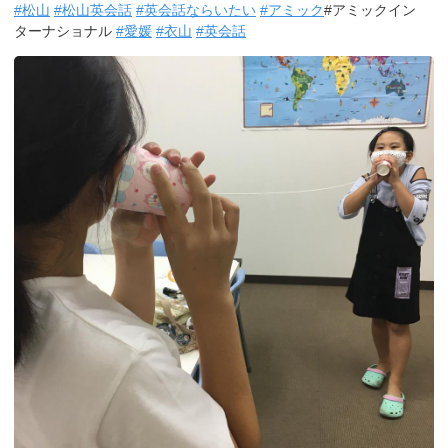
#
松山
#
松山英会話
#
英会話ならいたい
#
アミック
#アミックイン
ターナショナル
#
愛媛
#
衣山
#
英会話