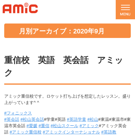
月別アーカイブ：2020年9月
重信校 英語 英会話 アミッ
ク
アミック重信校です。ロケット打ち上げを想定したレッスン。盛り
上がっています^ ^
#
フォニックス
#
英会話
#
松山英会話
#学童#英語
#
英語学童
#
松山
#東温#東温市#東
温市英会話
#
愛媛
#
重信
#
松山スクール
#
アミック
#アミック英会
話
#
アミック重信校
#
アミックインターナショナル
#
英語教