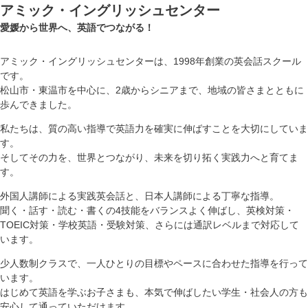
アミック・イングリッシュセンター
愛媛から世界へ、英語でつながる！
アミック・イングリッシュセンターは、1998年創業の英会話スクール
です。
松山市・東温市を中心に、2歳からシニアまで、地域の皆さまとともに
歩んできました。
私たちは、質の高い指導で英語力を確実に伸ばすことを大切にしていま
す。
そしてその力を、世界とつながり、未来を切り拓く実践力へと育てま
す。
外国人講師による実践英会話と、日本人講師による丁寧な指導。
聞く・話す・読む・書くの4技能をバランスよく伸ばし、英検対策・
TOEIC対策・学校英語・受験対策、さらには通訳レベルまで対応して
います。
少人数制クラスで、一人ひとりの目標やペースに合わせた指導を行って
います。
はじめて英語を学ぶお子さまも、本気で伸ばしたい学生・社会人の方も
安心して通っていただけます。