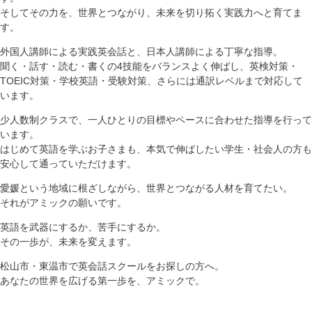
そしてその力を、世界とつながり、未来を切り拓く実践力へと育てま
す。
外国人講師による実践英会話と、日本人講師による丁寧な指導。
聞く・話す・読む・書くの4技能をバランスよく伸ばし、英検対策・
TOEIC対策・学校英語・受験対策、さらには通訳レベルまで対応して
います。
少人数制クラスで、一人ひとりの目標やペースに合わせた指導を行って
います。
はじめて英語を学ぶお子さまも、本気で伸ばしたい学生・社会人の方も
安心して通っていただけます。
愛媛という地域に根ざしながら、世界とつながる人材を育てたい。
それがアミックの願いです。
英語を武器にするか、苦手にするか。
その一歩が、未来を変えます。
松山市・東温市で英会話スクールをお探しの方へ。
あなたの世界を広げる第一歩を、アミックで。