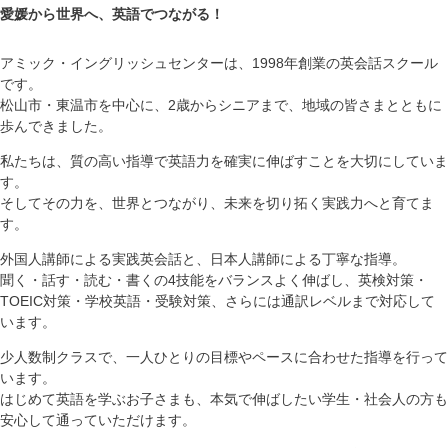
愛媛から世界へ、英語でつながる！
アミック・イングリッシュセンターは、1998年創業の英会話スクール
です。
松山市・東温市を中心に、2歳からシニアまで、地域の皆さまとともに
歩んできました。
私たちは、質の高い指導で英語力を確実に伸ばすことを大切にしていま
す。
そしてその力を、世界とつながり、未来を切り拓く実践力へと育てま
す。
外国人講師による実践英会話と、日本人講師による丁寧な指導。
聞く・話す・読む・書くの4技能をバランスよく伸ばし、英検対策・
TOEIC対策・学校英語・受験対策、さらには通訳レベルまで対応して
います。
少人数制クラスで、一人ひとりの目標やペースに合わせた指導を行って
います。
はじめて英語を学ぶお子さまも、本気で伸ばしたい学生・社会人の方も
安心して通っていただけます。