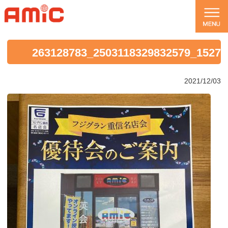
263128783_2503118329832579_15274
2021/12/03