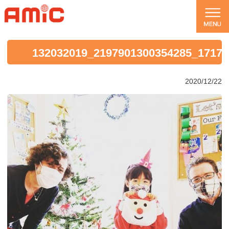
132032019_2197901300354285_17177
2020/12/22