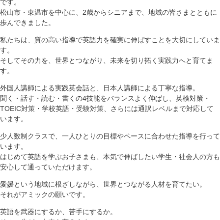
です。
松山市・東温市を中心に、2歳からシニアまで、地域の皆さまとともに
歩んできました。
私たちは、質の高い指導で英語力を確実に伸ばすことを大切にしていま
す。
そしてその力を、世界とつながり、未来を切り拓く実践力へと育てま
す。
外国人講師による実践英会話と、日本人講師による丁寧な指導。
聞く・話す・読む・書くの4技能をバランスよく伸ばし、英検対策・
TOEIC対策・学校英語・受験対策、さらには通訳レベルまで対応して
います。
少人数制クラスで、一人ひとりの目標やペースに合わせた指導を行って
います。
はじめて英語を学ぶお子さまも、本気で伸ばしたい学生・社会人の方も
安心して通っていただけます。
愛媛という地域に根ざしながら、世界とつながる人材を育てたい。
それがアミックの願いです。
英語を武器にするか、苦手にするか。