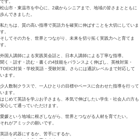
です。
松山市・東温市を中心に、2歳からシニアまで、地域の皆さまとともに
歩んできました。
私たちは、質の高い指導で英語力を確実に伸ばすことを大切にしていま
す。
そしてその力を、世界とつながり、未来を切り拓く実践力へと育てま
す。
外国人講師による実践英会話と、日本人講師による丁寧な指導。
聞く・話す・読む・書くの4技能をバランスよく伸ばし、英検対策・
TOEIC対策・学校英語・受験対策、さらには通訳レベルまで対応して
います。
少人数制クラスで、一人ひとりの目標やペースに合わせた指導を行って
います。
はじめて英語を学ぶお子さまも、本気で伸ばしたい学生・社会人の方も
安心して通っていただけます。
愛媛という地域に根ざしながら、世界とつながる人材を育てたい。
それがアミックの願いです。
英語を武器にするか、苦手にするか。