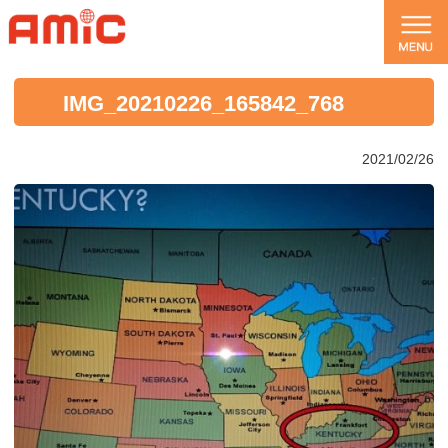
IMG_20210226_165842_768
2021/02/26