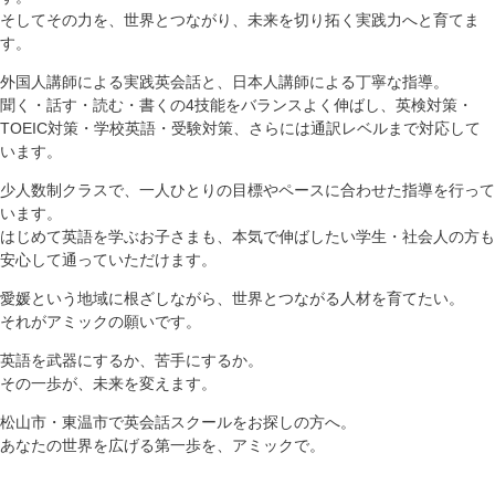
そしてその力を、世界とつながり、未来を切り拓く実践力へと育てま
す。
外国人講師による実践英会話と、日本人講師による丁寧な指導。
聞く・話す・読む・書くの4技能をバランスよく伸ばし、英検対策・
TOEIC対策・学校英語・受験対策、さらには通訳レベルまで対応して
います。
少人数制クラスで、一人ひとりの目標やペースに合わせた指導を行って
います。
はじめて英語を学ぶお子さまも、本気で伸ばしたい学生・社会人の方も
安心して通っていただけます。
愛媛という地域に根ざしながら、世界とつながる人材を育てたい。
それがアミックの願いです。
英語を武器にするか、苦手にするか。
その一歩が、未来を変えます。
松山市・東温市で英会話スクールをお探しの方へ。
あなたの世界を広げる第一歩を、アミックで。