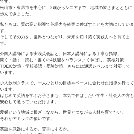
です。
松山市・東温市を中心に、2歳からシニアまで、地域の皆さまとともに
歩んできました。
私たちは、質の高い指導で英語力を確実に伸ばすことを大切にしていま
す。
そしてその力を、世界とつながり、未来を切り拓く実践力へと育てま
す。
外国人講師による実践英会話と、日本人講師による丁寧な指導。
聞く・話す・読む・書くの4技能をバランスよく伸ばし、英検対策・
TOEIC対策・学校英語・受験対策、さらには通訳レベルまで対応して
います。
少人数制クラスで、一人ひとりの目標やペースに合わせた指導を行って
います。
はじめて英語を学ぶお子さまも、本気で伸ばしたい学生・社会人の方も
安心して通っていただけます。
愛媛という地域に根ざしながら、世界とつながる人材を育てたい。
それがアミックの願いです。
英語を武器にするか、苦手にするか。