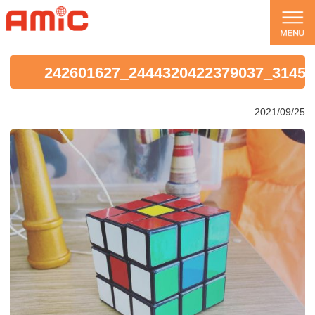
242601627_2444320422379037_31456
2021/09/25