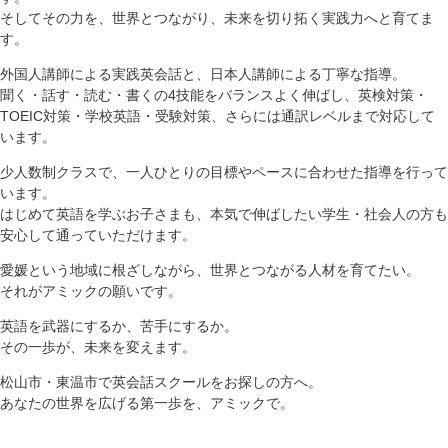
そしてその力を、世界とつながり、未来を切り拓く実践力へと育てま
す。
外国人講師による実践英会話と、日本人講師による丁寧な指導。
聞く・話す・読む・書くの4技能をバランスよく伸ばし、英検対策・
TOEIC対策・学校英語・受験対策、さらには通訳レベルまで対応して
います。
少人数制クラスで、一人ひとりの目標やペースに合わせた指導を行って
います。
はじめて英語を学ぶお子さまも、本気で伸ばしたい学生・社会人の方も
安心して通っていただけます。
愛媛という地域に根ざしながら、世界とつながる人材を育てたい。
それがアミックの願いです。
英語を武器にするか、苦手にするか。
その一歩が、未来を変えます。
松山市・東温市で英会話スクールをお探しの方へ。
あなたの世界を広げる第一歩を、アミックで。