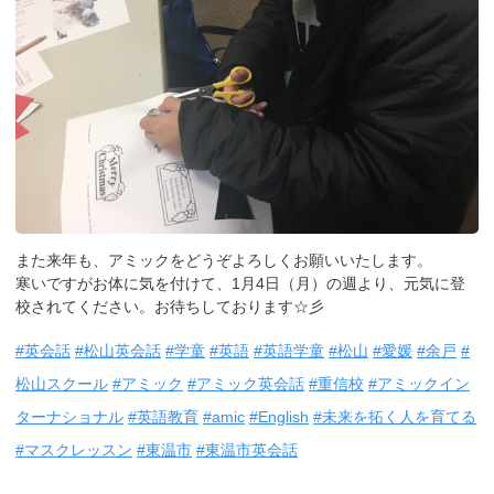
また来年も、アミックをどうぞよろしくお願いいたします。
寒いですがお体に気を付けて、1月4日（月）の週より、元気に登
校されてください。お待ちしております☆彡
#英会話
#松山英会話
#学童
#英語
#英語学童
#松山
#愛媛
#余戸
#
松山スクール
#アミック
#アミック英会話
#重信校
#アミックイン
ターナショナル
#英語教育
#amic
#English
#未来を拓く人を育てる
#マスクレッスン
#東温市
#東温市英会話