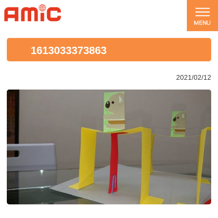
1613033373863
2021/02/12