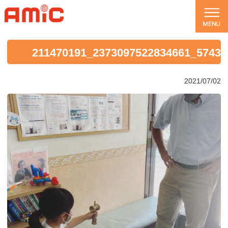
211470191_2373097522834661_57433
2021/07/02