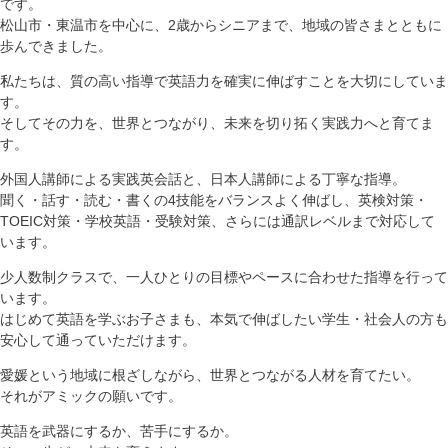
です。
松山市・東温市を中心に、2歳からシニアまで、地域の皆さまとともに
歩んできました。
私たちは、質の高い指導で英語力を確実に伸ばすことを大切にしていま
す。
そしてその力を、世界とつながり、未来を切り拓く実践力へと育てま
す。
外国人講師による実践英会話と、日本人講師による丁寧な指導。
聞く・話す・読む・書くの4技能をバランスよく伸ばし、英検対策・
TOEIC対策・学校英語・受験対策、さらには通訳レベルまで対応して
います。
少人数制クラスで、一人ひとりの目標やペースに合わせた指導を行って
います。
はじめて英語を学ぶお子さまも、本気で伸ばしたい学生・社会人の方も
安心して通っていただけます。
愛媛という地域に根ざしながら、世界とつながる人材を育てたい。
それがアミックの願いです。
英語を武器にするか、苦手にするか。