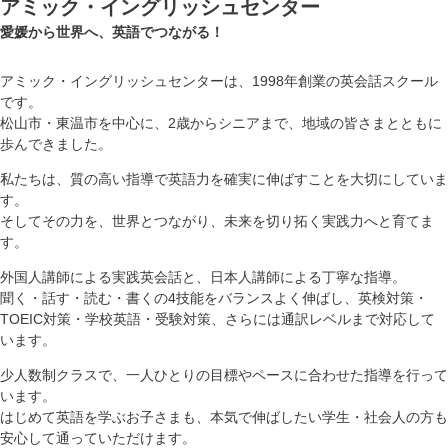
アミック・イングリッシュセンター
愛媛から世界へ、英語でつながる！
アミック・イングリッシュセンターは、1998年創業の英会話スクール
です。
松山市・東温市を中心に、2歳からシニアまで、地域の皆さまとともに
歩んできました。
私たちは、質の高い指導で英語力を確実に伸ばすことを大切にしていま
す。
そしてその力を、世界とつながり、未来を切り拓く実践力へと育てま
す。
外国人講師による実践英会話と、日本人講師による丁寧な指導。
聞く・話す・読む・書くの4技能をバランスよく伸ばし、英検対策・
TOEIC対策・学校英語・受験対策、さらには通訳レベルまで対応して
います。
少人数制クラスで、一人ひとりの目標やペースに合わせた指導を行って
います。
はじめて英語を学ぶお子さまも、本気で伸ばしたい学生・社会人の方も
安心して通っていただけます。