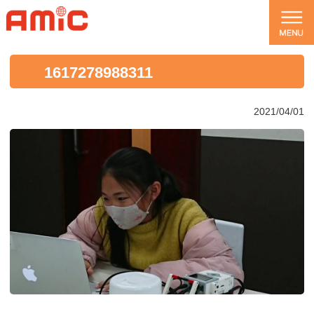
1617278988311
2021/04/01