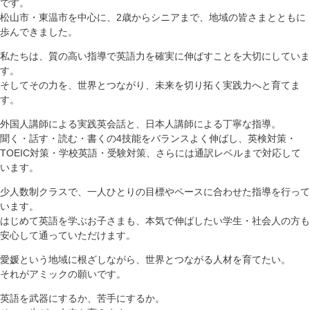
です。
松山市・東温市を中心に、2歳からシニアまで、地域の皆さまとともに
歩んできました。
私たちは、質の高い指導で英語力を確実に伸ばすことを大切にしていま
す。
そしてその力を、世界とつながり、未来を切り拓く実践力へと育てま
す。
外国人講師による実践英会話と、日本人講師による丁寧な指導。
聞く・話す・読む・書くの4技能をバランスよく伸ばし、英検対策・
TOEIC対策・学校英語・受験対策、さらには通訳レベルまで対応して
います。
少人数制クラスで、一人ひとりの目標やペースに合わせた指導を行って
います。
はじめて英語を学ぶお子さまも、本気で伸ばしたい学生・社会人の方も
安心して通っていただけます。
愛媛という地域に根ざしながら、世界とつながる人材を育てたい。
それがアミックの願いです。
英語を武器にするか、苦手にするか。