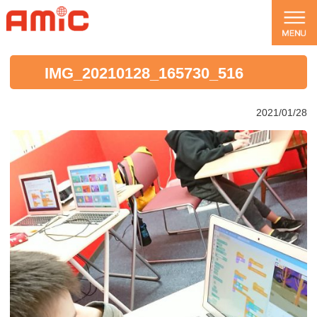
IMG_20210128_165730_516
2021/01/28