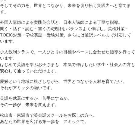
そしてその力を、世界とつながり、未来を切り拓く実践力へと育てま
す。
外国人講師による実践英会話と、日本人講師による丁寧な指導。
聞く・話す・読む・書くの4技能をバランスよく伸ばし、英検対策・
TOEIC対策・学校英語・受験対策、さらには通訳レベルまで対応して
います。
少人数制クラスで、一人ひとりの目標やペースに合わせた指導を行って
います。
はじめて英語を学ぶお子さまも、本気で伸ばしたい学生・社会人の方も
安心して通っていただけます。
愛媛という地域に根ざしながら、世界とつながる人材を育てたい。
それがアミックの願いです。
英語を武器にするか、苦手にするか。
その一歩が、未来を変えます。
松山市・東温市で英会話スクールをお探しの方へ。
あなたの世界を広げる第一歩を、アミックで。