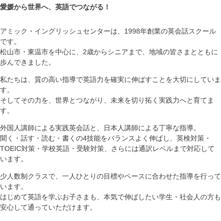
愛媛から世界へ、英語でつながる！
アミック・イングリッシュセンターは、1998年創業の英会話スクール
です。
松山市・東温市を中心に、2歳からシニアまで、地域の皆さまとともに
歩んできました。
私たちは、質の高い指導で英語力を確実に伸ばすことを大切にしていま
す。
そしてその力を、世界とつながり、未来を切り拓く実践力へと育てま
す。
外国人講師による実践英会話と、日本人講師による丁寧な指導。
聞く・話す・読む・書くの4技能をバランスよく伸ばし、英検対策・
TOEIC対策・学校英語・受験対策、さらには通訳レベルまで対応して
います。
少人数制クラスで、一人ひとりの目標やペースに合わせた指導を行って
います。
はじめて英語を学ぶお子さまも、本気で伸ばしたい学生・社会人の方も
安心して通っていただけます。