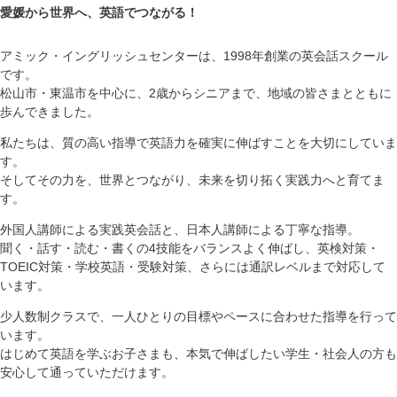
愛媛から世界へ、英語でつながる！
アミック・イングリッシュセンターは、1998年創業の英会話スクール
です。
松山市・東温市を中心に、2歳からシニアまで、地域の皆さまとともに
歩んできました。
私たちは、質の高い指導で英語力を確実に伸ばすことを大切にしていま
す。
そしてその力を、世界とつながり、未来を切り拓く実践力へと育てま
す。
外国人講師による実践英会話と、日本人講師による丁寧な指導。
聞く・話す・読む・書くの4技能をバランスよく伸ばし、英検対策・
TOEIC対策・学校英語・受験対策、さらには通訳レベルまで対応して
います。
少人数制クラスで、一人ひとりの目標やペースに合わせた指導を行って
います。
はじめて英語を学ぶお子さまも、本気で伸ばしたい学生・社会人の方も
安心して通っていただけます。