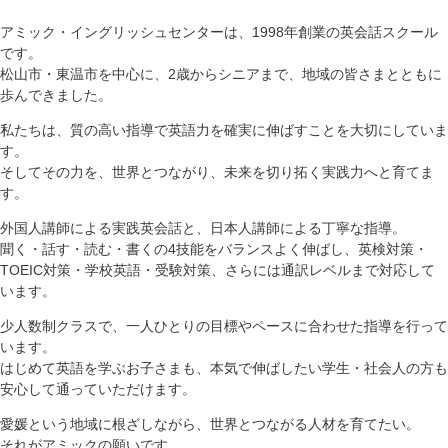
アミック・イングリッシュセンターは、1998年創業の英会話スクール
です。
松山市・東温市を中心に、2歳からシニアまで、地域の皆さまとともに
歩んできました。
私たちは、質の高い指導で英語力を確実に伸ばすことを大切にしていま
す。
そしてその力を、世界とつながり、未来を切り拓く実践力へと育てま
す。
外国人講師による実践英会話と、日本人講師による丁寧な指導。
聞く・話す・読む・書くの4技能をバランスよく伸ばし、英検対策・
TOEIC対策・学校英語・受験対策、さらには通訳レベルまで対応して
います。
少人数制クラスで、一人ひとりの目標やペースに合わせた指導を行って
います。
はじめて英語を学ぶお子さまも、本気で伸ばしたい学生・社会人の方も
安心して通っていただけます。
愛媛という地域に根ざしながら、世界とつながる人材を育てたい。
それがアミックの願いです。