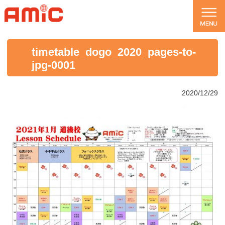
timetable_dogo_2020_pages-to-
jpg-0001
2020/12/29